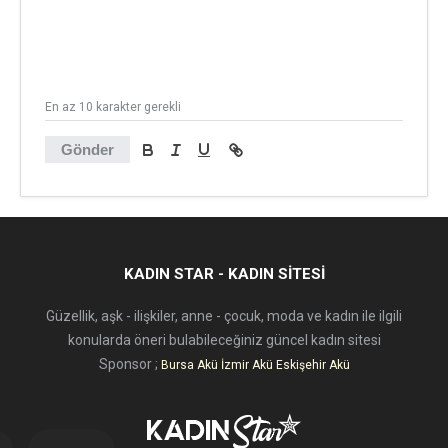
En az 10 karakter gerekli
Gönder
KADIN STAR - KADIN SITESI
Güzellik, aşk - ilişkiler, anne - çocuk, moda ve kadın ile ilgili
konularda öneri bulabileceğiniz güncel kadın sitesi
Sponsor ;
Bursa Akü
İzmir Akü
Eskişehir Akü