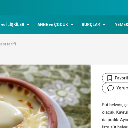
 ve İLİŞKİLER
ANNE ve ÇOCUK
BURÇLAR
YEMEK
ası tarifi
Favori
Yoru
Süt helvası, çı
olacak. Kavru
da pratik. Ayrı
İşte süt helvas