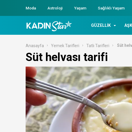
Moda
Astroloji
Yaşam
Sağlıklı Yaşam
GÜZELLİK
AŞK
Süt helv
Anasayfa
Yemek Tarifleri
Tatlı Tarifleri
Süt helvası tarifi