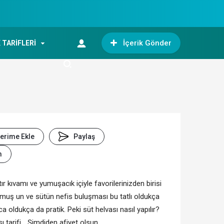
İçerik Gönder
 TARİFLERİ
lerime Ekle
Paylaş
m
tır kıvamı ve yumuşacık içiyle favorilerinizden birisi
lmuş un ve sütün nefis buluşması bu tatlı oldukça
ca oldukça da pratik. Peki süt helvası nasıl yapılır?
ı tarifi... Şimdiden afiyet olsun...