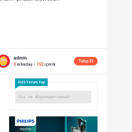
admin
Takip Et
-
0
arkadaş
152
içerik
Hızlı Yorum Yap